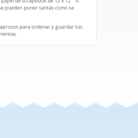
 papel de scrapbook de 12 x 12 '' o
 se pueden poner tantas como se
craproom para ordenar y guardar tus
mientas.