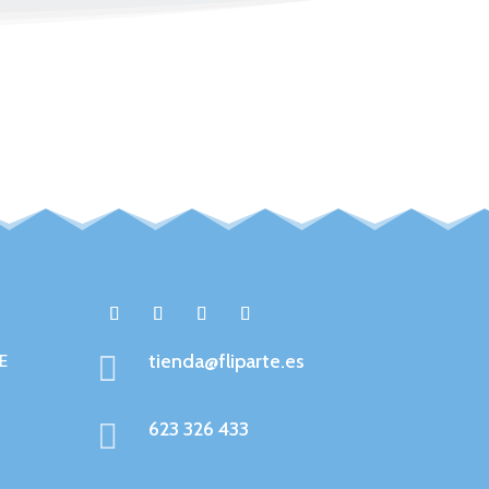

tienda@fliparte.es
E

623 326 433