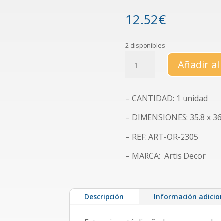
12.52
€
2 disponibles
Caja
Añadir al
de
almacenaje
para
– CANTIDAD: 1 unidad
papeles
de
– DIMENSIONES: 35.8 x 36.
scrap
de
– REF: ART-OR-2305
color
– MARCA: Artis Decor
rosa
cantidad
Descripción
Información adicio