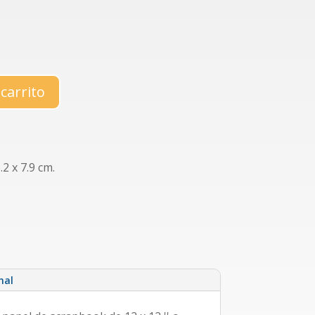
 carrito
2 x 7.9 cm.
nal