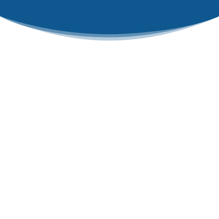
Si cuando te dicen “cartulina” solo te
vienen a la mente aquellas cartulinas de
colores que utilizabas en el cole, déjanos
guiarte por un mundo que ha
evolucionado con el tiempo al igual que
tú.