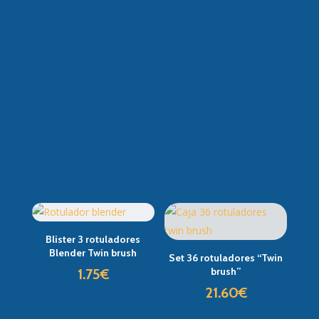
Disfruta como cuando eras niñ@.
Blister 3 rotuladores
Blender Twin brush
Set 36 rotuladores “Twin
brush”
1.75
€
21.60
€