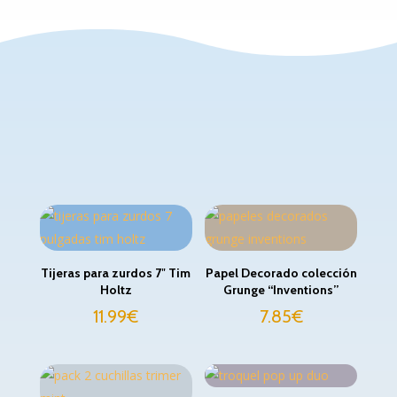
Tijeras para zurdos 7″ Tim
Papel Decorado colección
Holtz
Grunge “Inventions”
11.99
€
7.85
€