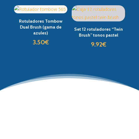
Rotuladores Tombow
Dual Brush (gama de
Set 12 rotuladores “Twin
azules)
Brush” tonos pastel
3.50
€
9.92
€