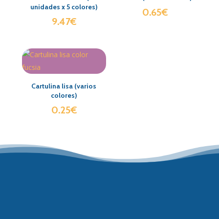
unidades x 5 colores)
0.65
€
9.47
€
Cartulina lisa (varios
colores)
0.25
€