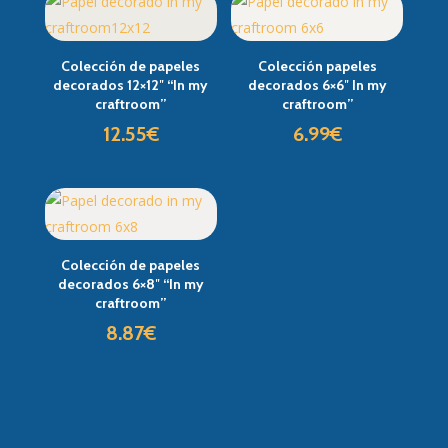
Colección de papeles
Colección papeles
decorados 12×12″ “In my
decorados 6×6″ In my
craftroom”
craftroom”
12.55
€
6.99
€
Colección de papeles
decorados 6×8″ “In my
craftroom”
8.87
€