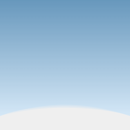
sobre unas tintas y lo
cierto es que me la
resolvieron muy rápido,
además la persona que
me atendió me pareció
muy simpática y
dispuesta a ayudarme.
“