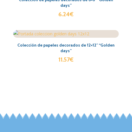
days”
6.24
€
Colección de papeles decorados de 12×12″ “Golden
days”
11.57
€