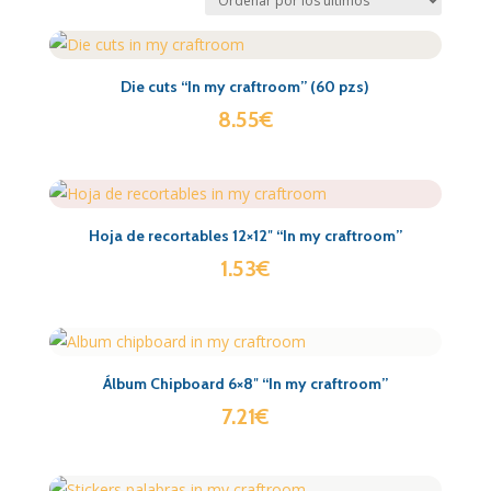
Die cuts “In my craftroom” (60 pzs)
8.55
€
Hoja de recortables 12×12″ “In my craftroom”
1.53
€
Álbum Chipboard 6×8″ “In my craftroom”
7.21
€