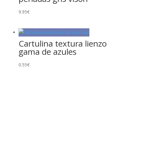
9.95
€
Cartulina textura lienzo
gama de azules
0.55
€