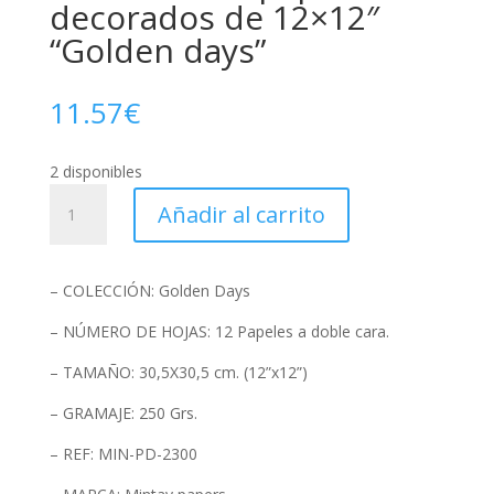
decorados de 12×12″
“Golden days”
11.57
€
2 disponibles
Colección
Añadir al carrito
de
papeles
decorados
– COLECCIÓN: Golden Days
de
12x12"
– NÚMERO DE HOJAS: 12 Papeles a doble cara.
"Golden
– TAMAÑO: 30,5X30,5 cm. (12”x12”)
days"
cantidad
– GRAMAJE: 250 Grs.
– REF: MIN-PD-2300