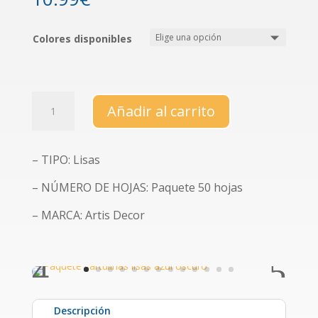
Colores disponibles
Paquete
Añadir al carrito
de
cartulinas
lisas
– TIPO: Lisas
(varios
colores)
– NÚMERO DE HOJAS: Paquete 50 hojas
cantidad
– MARCA: Artis Decor
Descripción