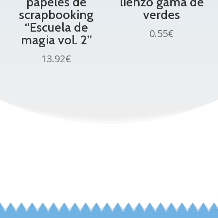
papeles de
lienzo gama de
scrapbooking
verdes
“Escuela de
0.55
€
magia vol. 2”
13.92
€