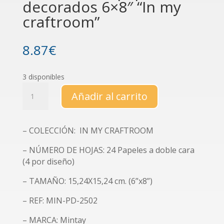
decorados 6×8″ “In my
craftroom”
8.87
€
3 disponibles
Colección
Añadir al carrito
de
papeles
decorados
– COLECCIÓN: IN MY CRAFTROOM
6x8"
"In
– NÚMERO DE HOJAS: 24 Papeles a doble cara
my
(4 por diseño)
craftroom"
cantidad
– TAMAÑO: 15,24X15,24 cm. (6”x8”)
– REF: MIN-PD-2502
– MARCA: Mintay