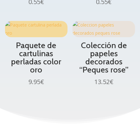
0.55
€
0.55
€
Paquete de
Colección de
cartulinas
papeles
perladas color
decorados
oro
“Peques rose”
9.95
€
13.52
€