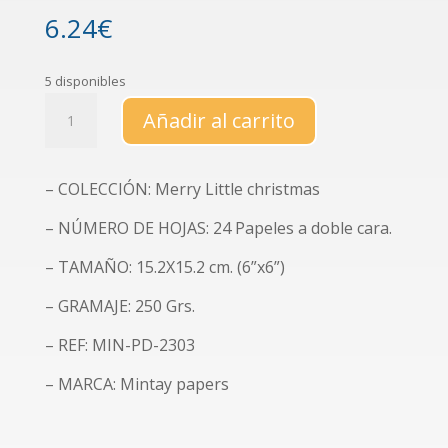
6.24
€
5 disponibles
Colección
Añadir al carrito
de
papeles
decorados
– COLECCIÓN: Merry Little christmas
de
6x6"
– NÚMERO DE HOJAS: 24 Papeles a doble cara.
"Merry
little
– TAMAÑO: 15.2X15.2 cm. (6”x6”)
Christmas"
– GRAMAJE: 250 Grs.
cantidad
– REF: MIN-PD-2303
– MARCA: Mintay papers