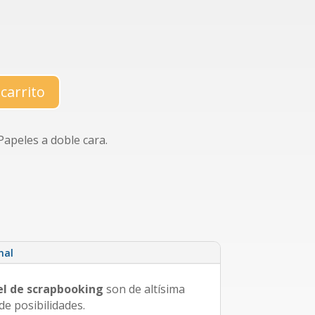
 carrito
peles a doble cara.
nal
el de scrapbooking
son de altísima
de posibilidades.