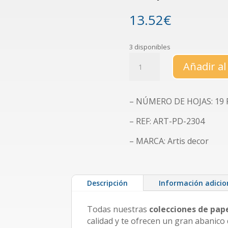
13.52
€
3 disponibles
Colección
Añadir al
de
papeles
decorados
– NÚMERO DE HOJAS: 19 Pa
"Peques
rose"
– REF: ART-PD-2304
cantidad
– MARCA: Artis decor
Descripción
Información adicio
Todas nuestras
colecciones de pap
calidad y te ofrecen un gran abanico 