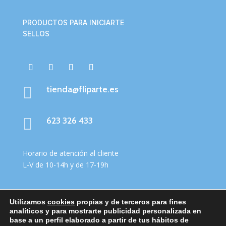
PRODUCTOS PARA INICIARTE
SELLOS

tienda@fliparte.es

623 326 433
Horario de atención al cliente
L-V de 10-14h y de 17-19h
Utilizamos
cookies
propias y de terceros para fines
Aviso Legal
|
Cookies
|
Condiciones Genereales
|
analíticos y para mostrarte publicidad personalizada en
Política de privacidad
base a un perfil elaborado a partir de tus hábitos de