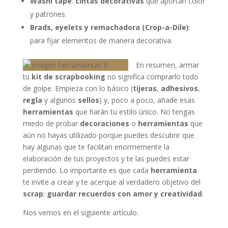
Washi tape
:
cintas decorativas
que aportan color
y patrones.
Brads, eyelets y remachadora (Crop-a-Dile)
:
para fijar elementos de manera decorativa.
En resumen, armar
tu
kit de scrapbooking
no significa comprarlo todo
de golpe. Empieza con lo básico (
tijeras
,
adhesivos
,
regla
y algunos
sellos
) y, poco a poco, añade esas
herramientas
que harán tu estilo único. No tengas
miedo de probar
decoraciones
o
herramientas
que
aún no hayas utilizado porque puedes descubrir que
hay algunas que te facilitan enormemente la
elaboración de tus proyectos y te las puedes estar
perdiendo. Lo importante es que cada
herramienta
te invite a crear y te acerque al verdadero objetivo del
scrap
:
guardar recuerdos con amor y creatividad
.
Nos vemos en el siguiente artículo.