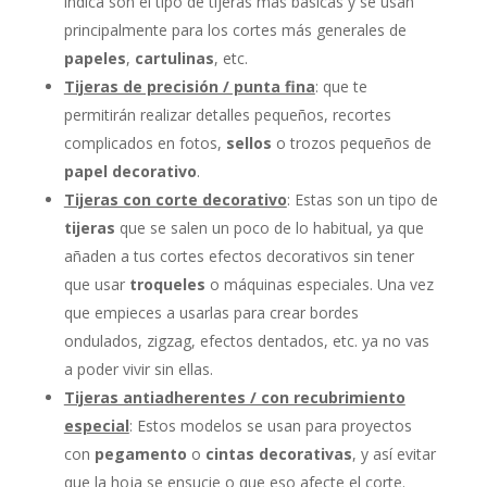
indica son el tipo de tijeras más básicas y se usan
principalmente para los cortes más generales de
papeles
,
cartulinas
, etc.
Tijeras de precisión / punta fina
: que te
permitirán realizar detalles pequeños, recortes
complicados en fotos,
sellos
o trozos pequeños de
papel decorativo
.
Tijeras con corte decorativo
: Estas son un tipo de
tijeras
que se salen un poco de lo habitual, ya que
añaden a tus cortes efectos decorativos sin tener
que usar
troqueles
o máquinas especiales. Una vez
que empieces a usarlas para crear bordes
ondulados, zigzag, efectos dentados, etc. ya no vas
a poder vivir sin ellas.
Tijeras antiadherentes / con recubrimiento
especial
: Estos modelos se usan para proyectos
con
pegamento
o
cintas decorativas
, y así evitar
que la hoja se ensucie o que eso afecte el corte.