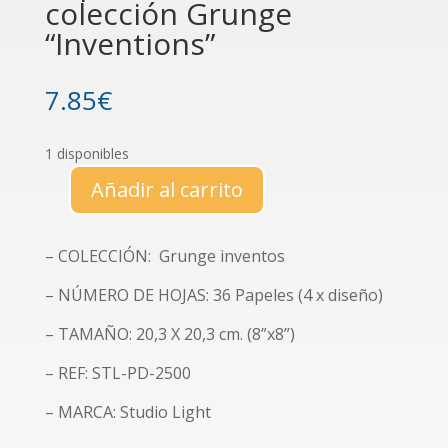
colección Grunge
“Inventions”
7.85
€
1 disponibles
Añadir al carrito
Papel
Decorado
colección
– COLECCIÓN: Grunge inventos
Grunge
"Inventions"
– NÚMERO DE HOJAS: 36 Papeles (4 x diseño)
cantidad
– TAMAÑO: 20,3 X 20,3 cm. (8”x8”)
– REF: STL-PD-2500
– MARCA: Studio Light