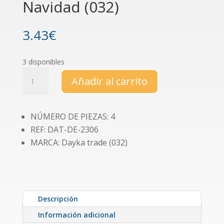
Navidad (032)
3.43
€
3 disponibles
Charm
Añadir al carrito
escenas
de
Navidad
NÚMERO DE PIEZAS: 4
(032)
REF: DAT-DE-2306
cantidad
MARCA: Dayka trade (032)
Descripción
Información adicional