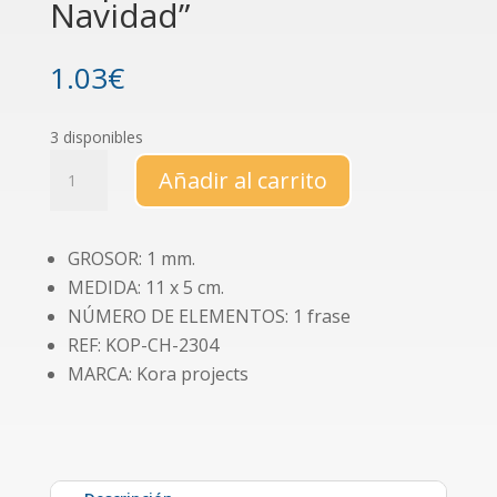
Navidad”
1.03
€
3 disponibles
Chipboard
Añadir al carrito
"Diario
de
Navidad"
GROSOR: 1 mm.
cantidad
MEDIDA: 11 x 5 cm.
NÚMERO DE ELEMENTOS: 1 frase
REF: KOP-CH-2304
MARCA: Kora projects