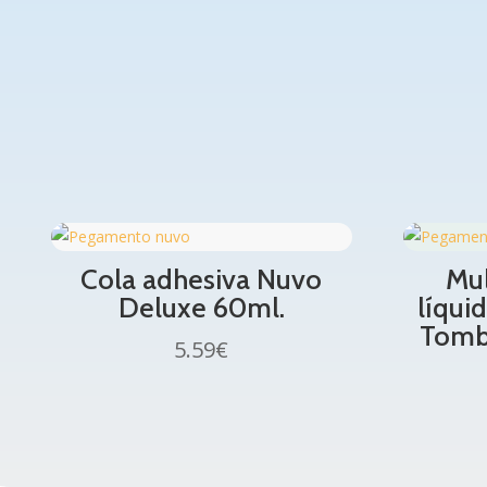
Cola adhesiva Nuvo
Mu
Deluxe 60ml.
líqui
Tomb
5.59
€