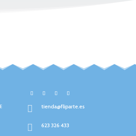

tienda@fliparte.es
E

623 326 433