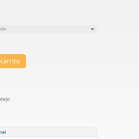
 carrito
tejo
nal