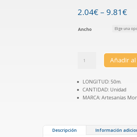
2.04
€
–
9.81
€
Ancho
Cinta
Añadir al
de
doble
cara
LONGITUD: 50m.
50m.
CANTIDAD: Unidad
(varias
MARCA: Artesanías Mon
anchuras)
cantidad
Descripción
Información adicio