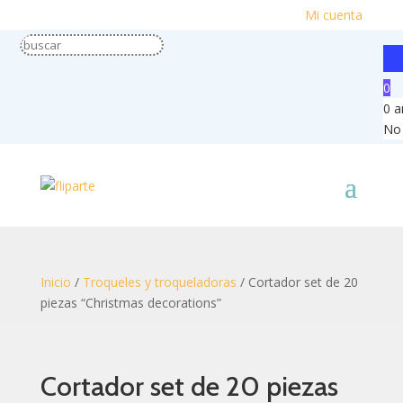
Mi cuenta
0
0
a
No 
Inicio
/
Troqueles y troqueladoras
/ Cortador set de 20
piezas “Christmas decorations”
Cortador set de 20 piezas