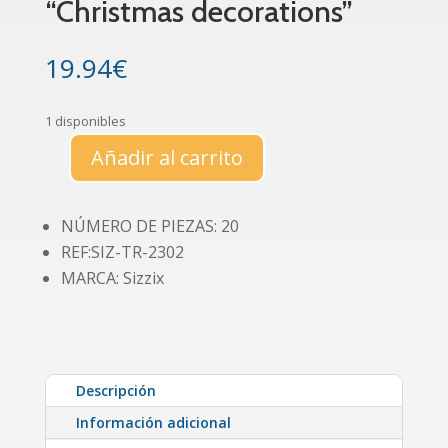
“Christmas decorations”
19.94
€
1 disponibles
Añadir al carrito
Cortador
set
de
NÚMERO DE PIEZAS: 20
20
REF:SIZ-TR-2302
piezas
MARCA: Sizzix
"Christmas
decorations"
cantidad
Descripción
Información adicional