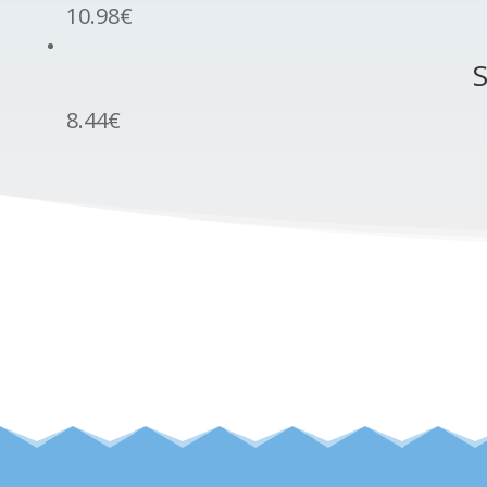
10.98
€
S
8.44
€