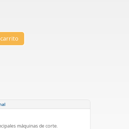
 carrito
nal
ncipales máquinas de corte.