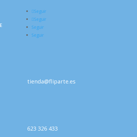
Seguir
Seguir
E
Seguir
Seguir
tienda@fliparte.es
623 326 433