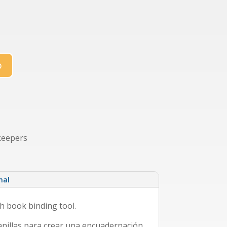
o
keepers
nal
 book binding tool.
anillas para crear una encuadernación