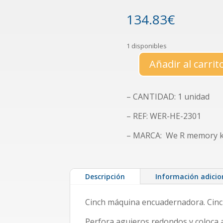
134.83
€
1 disponibles
Añadir al carrit
Cinch
herramienta
perforadora
– CANTIDAD: 1 unidad
y
encuadernadora
– REF: WER-HE-2301
cantidad
– MARCA: We R memory 
Descripción
Información adicio
Cinch máquina encuadernadora. Cinch
Perfora agujeros redondos y coloca 