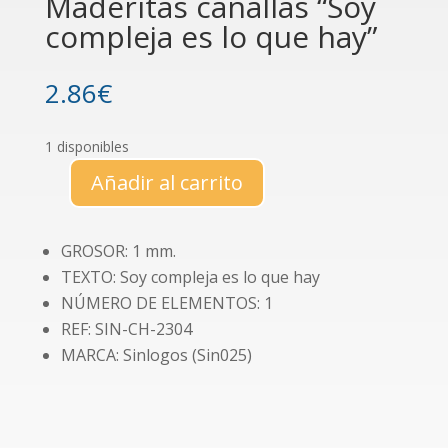
Maderitas canallas “Soy
compleja es lo que hay”
2.86
€
1 disponibles
Añadir al carrito
Maderitas
canallas
"Soy
GROSOR: 1 mm.
compleja
TEXTO: Soy compleja es lo que hay
es
NÚMERO DE ELEMENTOS: 1
lo
REF: SIN-CH-2304
que
MARCA: Sinlogos (Sin025)
hay"
cantidad