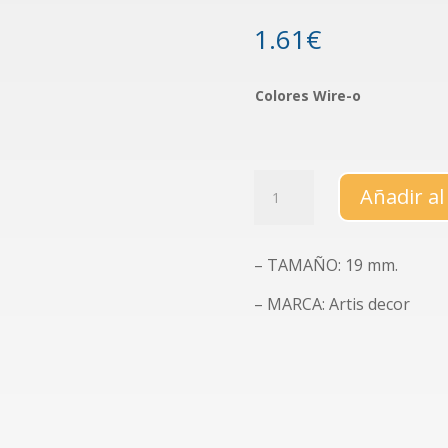
1.61
€
Colores Wire-o
Pack
Añadir al
de
2
Wire-
– TAMAÑO: 19 mm.
o
de
– MARCA: Artis decor
19
mm.
y
paso
2:1
(23