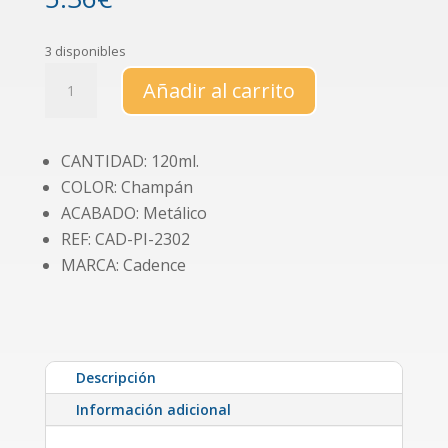
3 disponibles
Pintura
Añadir al carrito
Hybrid
Metallic
"Champán"
CANTIDAD: 120ml.
(HM803-
COLOR: Champán
0)
cantidad
ACABADO: Metálico
REF: CAD-PI-2302
MARCA: Cadence
Descripción
Información adicional