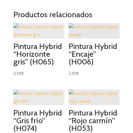
Productos relacionados
Pintura Hybrid
Pintura Hybrid
“Horizonte
“Encaje”
gris” (H065)
(H006)
2.50
€
2.50
€
Pintura Hybrid
Pintura Hybrid
“Gris frío”
“Rojo carmín”
(H074)
(H053)