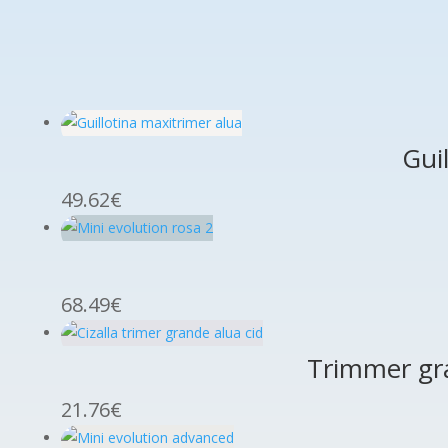
Gui
49.62
€
68.49
€
Trimmer gra
21.76
€