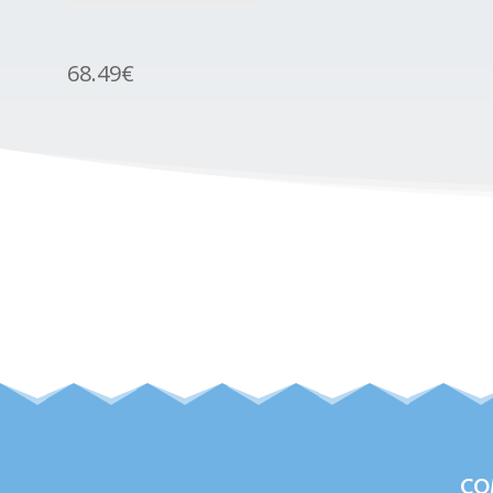
68.49
€
CO