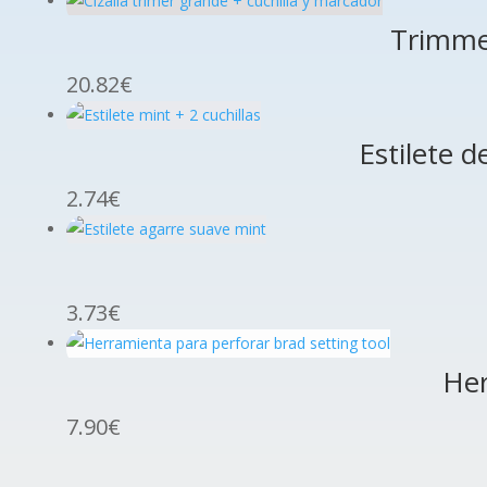
Trimmer
20.82
€
Estilete d
2.74
€
3.73
€
Her
7.90
€