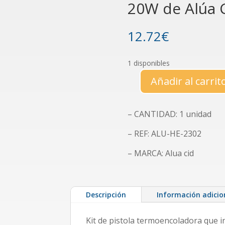
20W de Alúa 
12.72
€
1 disponibles
Añadir al carrit
Pistola
termoencoladora
rosa
– CANTIDAD: 1 unidad
de
20W
– REF: ALU-HE-2302
de
– MARCA: Alua cid
Alúa
Cid
cantidad
Descripción
Información adicio
Kit de pistola termoencoladora que in