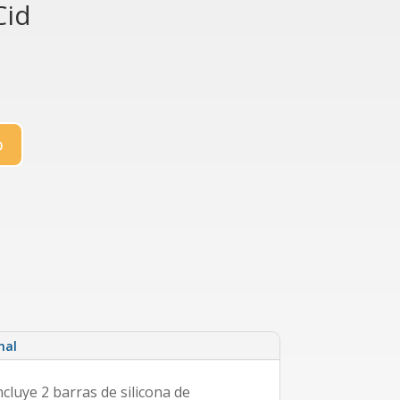
Cid
o
nal
cluye 2 barras de silicona de