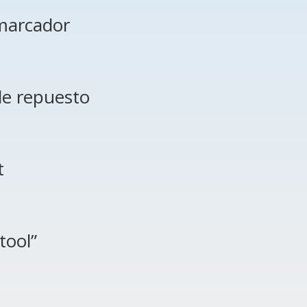
 marcador
 de repuesto
t
tool”