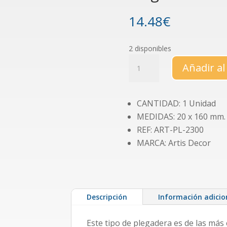
14.48
€
2 disponibles
Plegadera
Añadir al
de
teflón
ancha
CANTIDAD: 1 Unidad
TF-
MEDIDAS: 20 x 160 mm.
1
REF: ART-PL-2300
cantidad
MARCA: Artis Decor
Descripción
Información adicio
Este tipo de plegadera es de las más