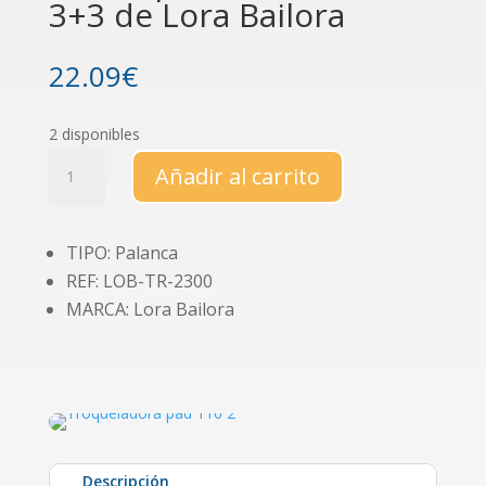
3+3 de Lora Bailora
22.09
€
2 disponibles
Punch
Añadir al carrito
para
encuadernar
3+3
TIPO: Palanca
de
REF: LOB-TR-2300
Lora
Bailora
MARCA: Lora Bailora
cantidad
Descripción