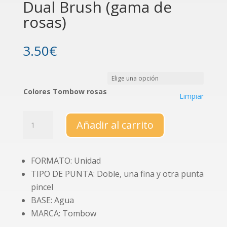
Dual Brush (gama de
rosas)
3.50
€
Colores Tombow rosas
Limpiar
Rotuladores
Añadir al carrito
Tombow
Dual
Brush
FORMATO: Unidad
(gama
TIPO DE PUNTA: Doble, una fina y otra punta
de
rosas)
pincel
cantidad
BASE: Agua
MARCA: Tombow