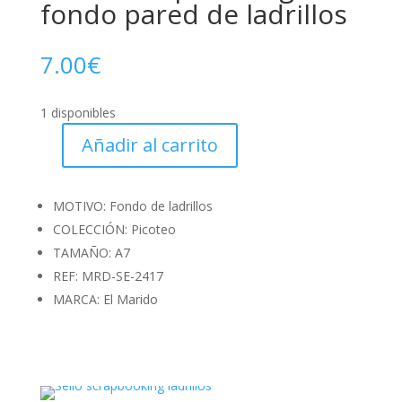
fondo pared de ladrillos
7.00
€
1 disponibles
Añadir al carrito
Sellos
scrapbooking
fondo
MOTIVO: Fondo de ladrillos
pared
COLECCIÓN: Picoteo
de
TAMAÑO: A7
ladrillos
REF: MRD-SE-2417
cantidad
MARCA: El Marido