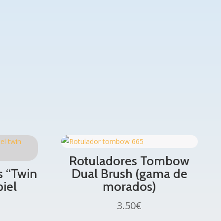
Rotuladores Tombow
s “Twin
Dual Brush (gama de
piel
morados)
3.50
€