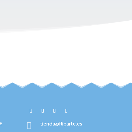

tienda@fliparte.es
E