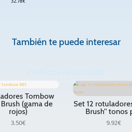
32.78
€
También te puede interesar
Productos relacionados
ladores Tombow
 Brush (gama de
Set 12 rotuladore
rojos)
Brush” tonos 
3.50
€
9.92
€