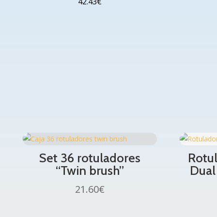
42.43
€
Set 36 rotuladores
Rotu
“Twin brush”
Dual
21.60
€