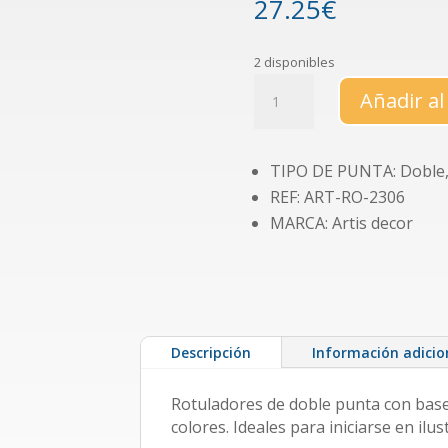
27.25
€
2 disponibles
Set
Añadir al
48
rotuladores
"Twin
TIPO DE PUNTA: Doble, 
brush"
REF: ART-RO-2306
cantidad
MARCA: Artis decor
Descripción
Información adicio
Rotuladores de doble punta con base
colores. Ideales para iniciarse en ilus