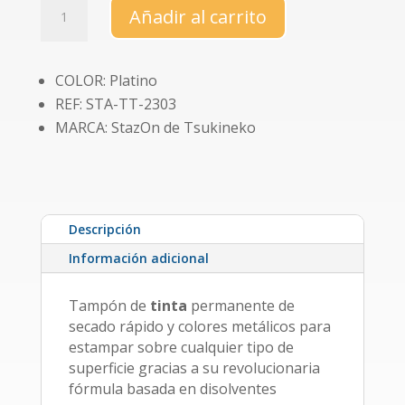
Set
Añadir al carrito
de
tapón
+
COLOR: Platino
tinta
REF: STA-TT-2303
Stazon
Metallic
MARCA: StazOn de Tsukineko
Platinum
cantidad
Descripción
Información adicional
Tampón de
tinta
permanente de
secado rápido y colores metálicos para
estampar sobre cualquier tipo de
superficie gracias a su revolucionaria
fórmula basada en disolventes