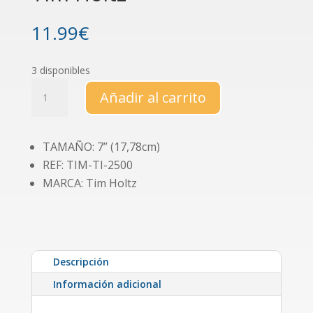
11.99
€
3 disponibles
Tijeras
Añadir al carrito
para
zurdos
7"
TAMAÑO: 7” (17,78cm)
Tim
REF: TIM-TI-2500
Holtz
cantidad
MARCA: Tim Holtz
Descripción
Información adicional