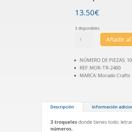
13.50
€
3 disponibles
Troquel
Añadir al
abecedario
enlazado
cantidad
NÚMERO DE PIEZAS: 10
REF: MOR-TR-2400
MARCA: Morado Crafts
Descripción
Información adicio
3 troqueles
donde tienes todo: letr
números.