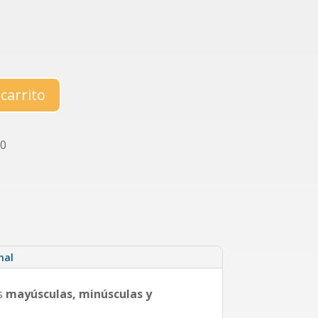
 carrito
0
nal
as
mayúsculas, minúsculas y