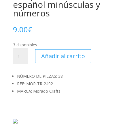
español minúsculas y
números
9.00
€
3 disponibles
Troquel
Añadir al carrito
abecedario
español
minúsculas
NÚMERO DE PIEZAS: 38
y
REF: MOR-TR-2402
números
cantidad
MARCA: Morado Crafts