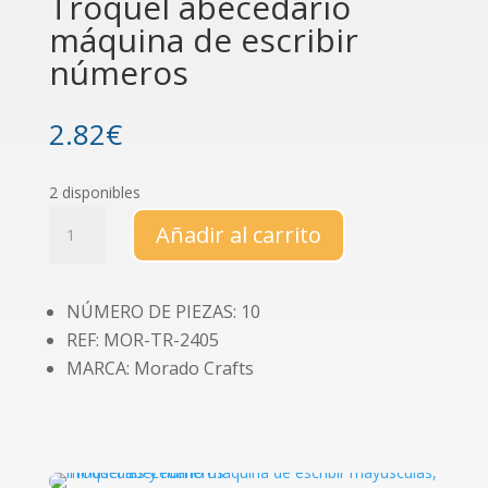
Troquel abecedario
máquina de escribir
números
2.82
€
2 disponibles
Troquel
Añadir al carrito
abecedario
máquina
de
NÚMERO DE PIEZAS: 10
escribir
REF: MOR-TR-2405
números
cantidad
MARCA: Morado Crafts