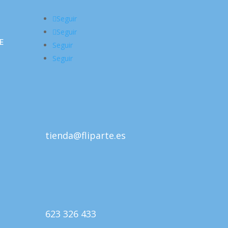
Seguir
Seguir
E
Seguir
Seguir
tienda@fliparte.es
623 326 433