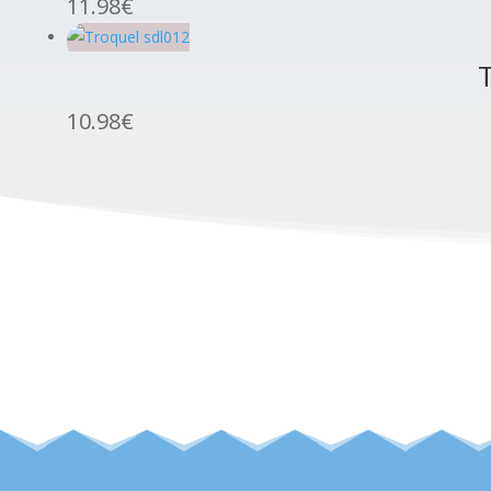
11.98
€
10.98
€