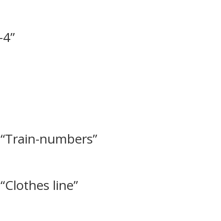
-4”
 “Train-numbers”
“Clothes line”