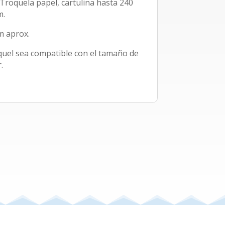
 Troquela papel, cartulina hasta 240
m.
cm aprox.
quel sea compatible con el tamaño de
.