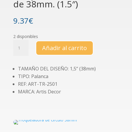
de 38mm. (1.5″)
9.37
€
2 disponibles
Troqueladora
Añadir al carrito
de
círculos
de
TAMAÑO DEL DISEÑO: 1,5” (38mm)
38mm.
TIPO: Palanca
(1.5")
cantidad
REF: ART-TR-2501
MARCA: Artis Decor