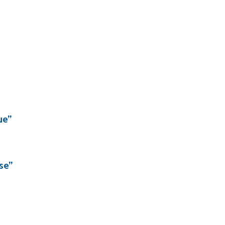
ue”
se”