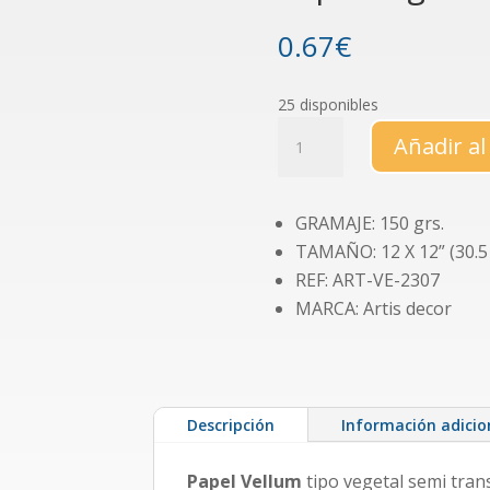
0.67
€
25 disponibles
Papel
Añadir al
vegetal
de
12x12"
GRAMAJE: 150 grs.
blanco
TAMAÑO: 12 X 12” (30.5 
cantidad
REF: ART-VE-2307
MARCA: Artis decor
Descripción
Información adicio
Papel Vellum
tipo vegetal semi tra