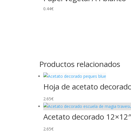
0.44
€
Productos relacionados
Hoja de acetato decorado
2.65
€
Acetato decorado 12×12″ 
2.65
€