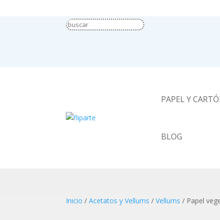
PAPEL Y CART
BLOG
Inicio
/
Acetatos y Vellums
/
Vellums
/ Papel veg