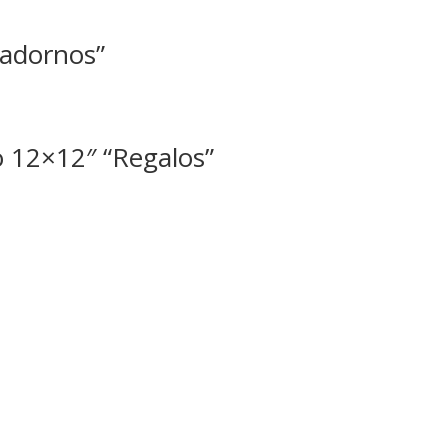
 adornos”
o 12×12″ “Regalos”