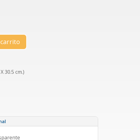
 carrito
X 30.5 cm.)
nal
nsparente