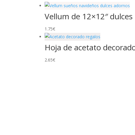
Vellum de 12×12″ dulces
1.75
€
Hoja de acetato decorad
2.65
€