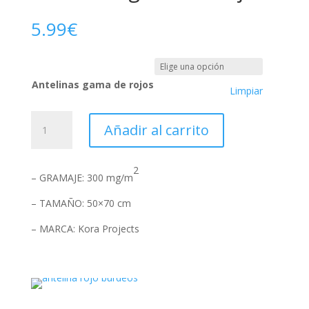
5.99
€
Antelinas gama de rojos
Limpiar
Antelinas
Añadir al carrito
gama
de
rojos
2
– GRAMAJE: 300 mg/m
cantidad
– TAMAÑO: 50×70 cm
– MARCA: Kora Projects