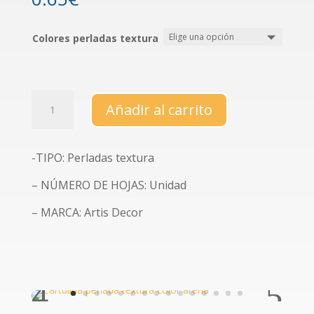
Colores perladas textura
Cartulina
Añadir al carrito
perlada
con
textura
-TIPO: Perladas textura
(varios
colores)
– NÚMERO DE HOJAS: Unidad
cantidad
– MARCA: Artis Decor