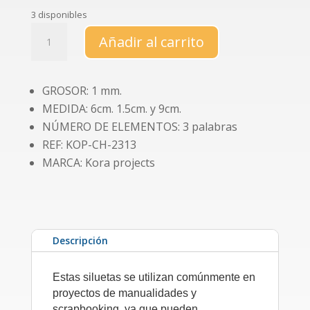
3 disponibles
Chipboard
Añadir al carrito
"Papá
y
Mamá"
GROSOR: 1 mm.
cantidad
MEDIDA: 6cm. 1.5cm. y 9cm.
NÚMERO DE ELEMENTOS: 3 palabras
REF: KOP-CH-2313
MARCA: Kora projects
Descripción
Estas siluetas se utilizan comúnmente en
proyectos de manualidades y
scrapbooking, ya que pueden