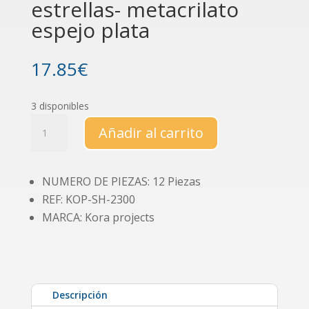
estrellas- metacrilato
espejo plata
17.85
€
3 disponibles
Set
Añadir al carrito
de
4
shakers
NUMERO DE PIEZAS: 12 Piezas
estrellas-
REF: KOP-SH-2300
metacrilato
espejo
MARCA: Kora projects
plata
cantidad
Descripción