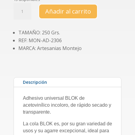
Cola
Añadir al carrito
Blok
250
gr.
TAMAÑO: 250 Grs.
cantidad
REF: MON-AD-2306
MARCA: Artesanias Montejo
Descripción
Adhesivo universal BLOK de
acetovinílico incoloro, de rápido secado y
transparente.
La cola BLOK es, por su gran variedad de
usos y su agarre excepcional, ideal para