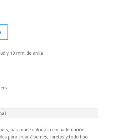
o
ud y 19 mm. de anilla
ers
nal
rs, para darle color a la encuadernación.
ales para crear álbumes, libretas y todo tipo