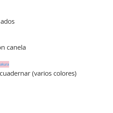
nados
ón canela
cuadernar (varios colores)