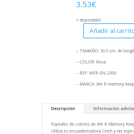
3.53
€
1 disponibles
Añadir al carrit
Pack
de
2
– TAMAÑO: 30.5 cm. de longit
Wire-
o
– COLOR: Rosa
de
– REF: WER-EN-2300
19mm.
y
– MARCA: We R memory keep
paso
2:1
de
Descripción
Información adicio
color
rosa
cantidad
Espirales de colores de We R Memory Keepe
Utiliza tu encuadernadora Cinch y las espir