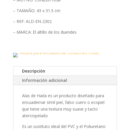
de
hada
– TAMAÑO: 43 x 31.5 cm
"Corazón
– REF: ALD-EN-2302
rosa"
cantidad
– MARCA: El altillo de los duendes
Descripción
Información adicional
Alas de Hada es un producto diseñado para
encuadernar símil piel, falso cuero o ecopiel
que tiene una textura muy suave y tacto
aterciopelado
Es un sustituto ideal del PVC y el Poliuretano