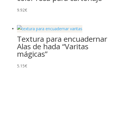
9.92
€
Textura para encuadernar
Alas de hada “Varitas
mágicas”
5.15
€