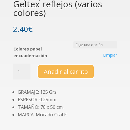
Geltex reflejos (varios
colores)
2.40
€
Colores papel
Limpiar
encuadernación
Papel
Añadir al carrito
para
encuadernar
Geltex
GRAMAJE: 125 Grs.
reflejos
ESPESOR: 0.25mm.
(varios
colores)
TAMAÑO: 70 x 50 cm.
cantidad
MARCA: Morado Crafts