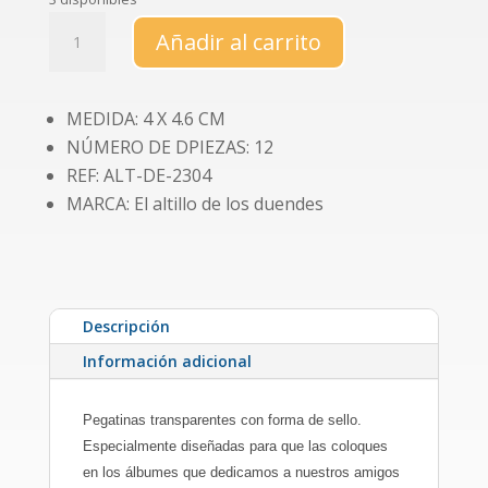
Pegatinas
Añadir al carrito
pelitos
en
el
MEDIDA: 4 X 4.6 CM
sofá
NÚMERO DE DPIEZAS: 12
cantidad
REF: ALT-DE-2304
MARCA: El altillo de los duendes
Descripción
Información adicional
Pegatinas transparentes con forma de sello.
Especialmente diseñadas para que las coloques
en los álbumes que dedicamos a nuestros amigos