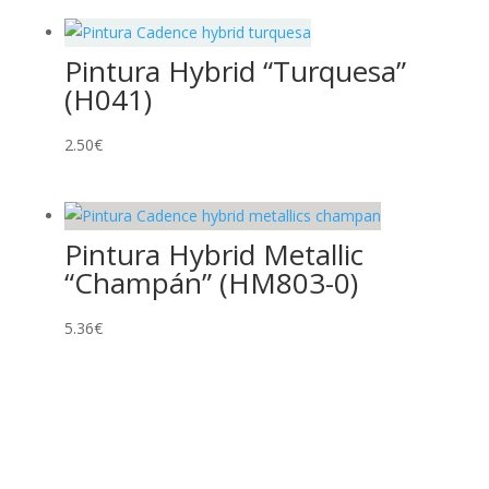
Pintura Hybrid “Turquesa”
(H041)
2.50
€
Pintura Hybrid Metallic
“Champán” (HM803-0)
5.36
€