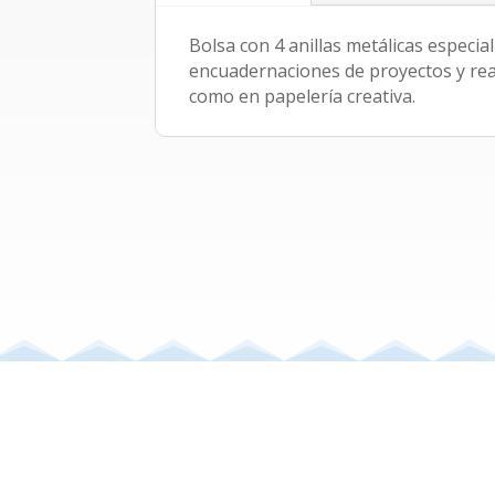
(varios
colores)
Bolsa con 4 anillas metálicas especi
cantidad
encuadernaciones de proyectos y rea
como en papelería creativa.