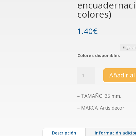
encuadernaci
colores)
1.40
€
Colores disponibles
Set
Añadir al
de
4
anillas
– TAMAÑO: 35 mm.
metálicas
de
– MARCA: Artis decor
encuadernación
de
35
Descripción
Información adicio
mm.