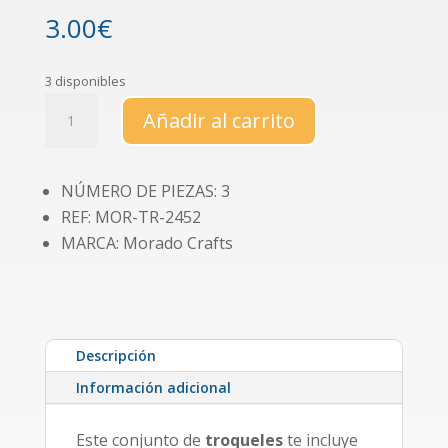
3.00
€
3 disponibles
Set
Añadir al carrito
de
troqueles
para
NÚMERO DE PIEZAS: 3
agenda,
REF: MOR-TR-2452
números,
"Notas"
MARCA: Morado Crafts
y
"Agenda"
cantidad
Descripción
Información adicional
Este conjunto de
troqueles
te incluye