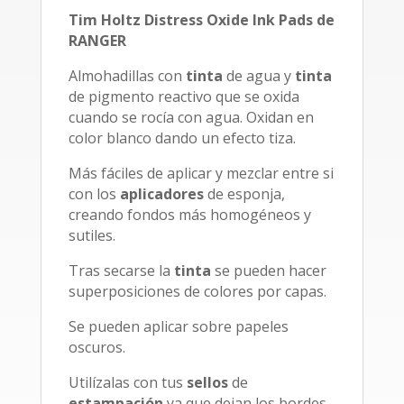
Tim Holtz Distress Oxide Ink Pads de
RANGER
Almohadillas con
tinta
de agua y
tinta
de pigmento reactivo que se oxida
cuando se rocía con agua. Oxidan en
color blanco dando un efecto tiza.
Más fáciles de aplicar y mezclar entre si
con los
aplicadores
de esponja,
creando fondos más homogéneos y
sutiles.
Tras secarse la
tinta
se pueden hacer
superposiciones de colores por capas.
Se pueden aplicar sobre papeles
oscuros.
Utilízalas con tus
sellos
de
estampación
ya que dejan los bordes