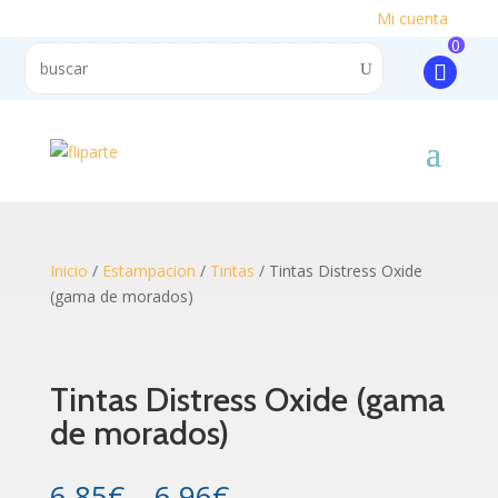
Mi cuenta
0
Inicio
/
Estampacion
/
Tintas
/ Tintas Distress Oxide
(gama de morados)
Tintas Distress Oxide (gama
de morados)
6.85
€
–
6.96
€