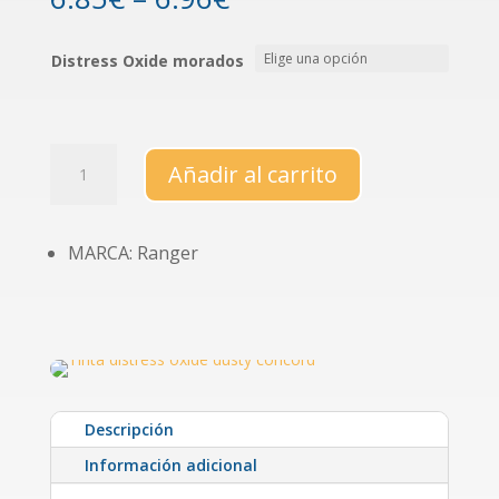
Distress Oxide morados
Tintas
Añadir al carrito
Distress
Oxide
(gama
MARCA: Ranger
de
morados)
cantidad
Descripción
Información adicional