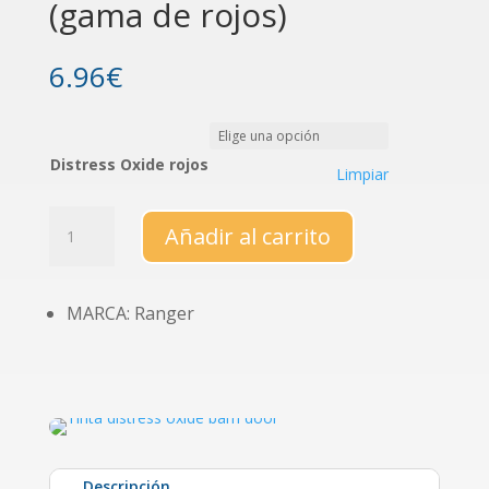
(gama de rojos)
6.96
€
Distress Oxide rojos
Limpiar
Tintas
Añadir al carrito
Distress
Oxide
(gama
MARCA: Ranger
de
rojos)
cantidad
Descripción